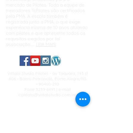
mercado de Pilates. Toda a equipe de
treinadores TcPilates são certificados
pela PMA. A escola também é
registrada junto a PMA, o que exige
experiência mínima de 10 anos atuando
com pilates e que apresente todos os
requisitos exigidos por tal
associação.....
LEIA MAIS
Vittalis Studio Pilates - av Taquara, 193 sl
406 - Bairro Petrópolis, Porto Alegre/RS
-
90460-210
Fone
3239-6491
| e-mail
contato@vittalistudio.com.br
Av. Caçapava, 527 - 2o andar,
Bairro Petrópolis
Porto Alegre, RS
90460-130
Estacionamento gratuito na frente