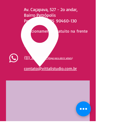
Av. Caçapava, 527 - 2o andar,
Bairro Petrópolis
Porto Alegre, RS
90460-130
Estacionamento gratuito na frente
(51) 3239-6491
(51) 32396491
(clique para abrrir whats)
contato@vittalistudio.com.br