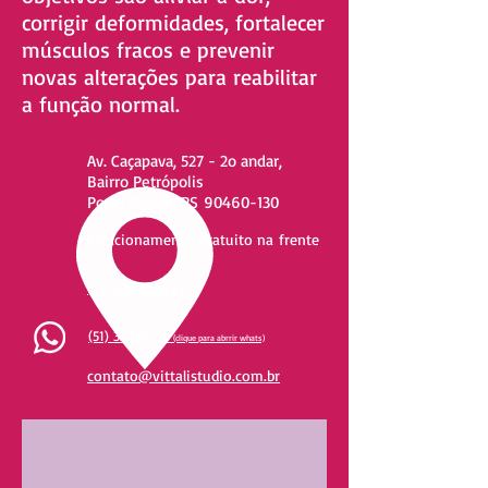
corrigir deformidades, fortalecer
músculos fracos e prevenir
novas alterações para reabilitar
a função normal.
Av. Caçapava, 527 - 2o andar,
Bairro Petrópolis
Porto Alegre, RS
90460-130
Estacionamento gratuito na frente
(51) 3239-6491
(51) 32396491
(clique para abrrir whats)
contato@vittalistudio.com.br