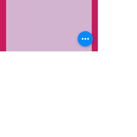
© since 2013 by VITTALIS STUDIO
PILATES.